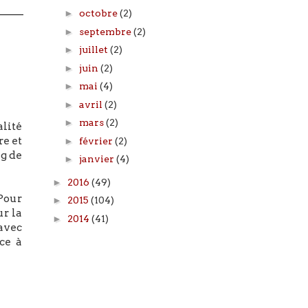
►
octobre
(2)
►
septembre
(2)
►
juillet
(2)
►
juin
(2)
►
mai
(4)
►
avril
(2)
►
mars
(2)
lité
re et
►
février
(2)
ng de
►
janvier
(4)
►
2016
(49)
 Pour
►
2015
(104)
ur la
►
2014
(41)
avec
ce à