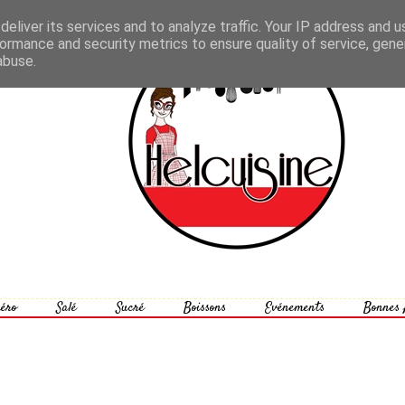
eliver its services and to analyze traffic. Your IP address and 
ormance and security metrics to ensure quality of service, gen
abuse.
éro
Salé
Sucré
Boissons
Evénements
Bonnes 