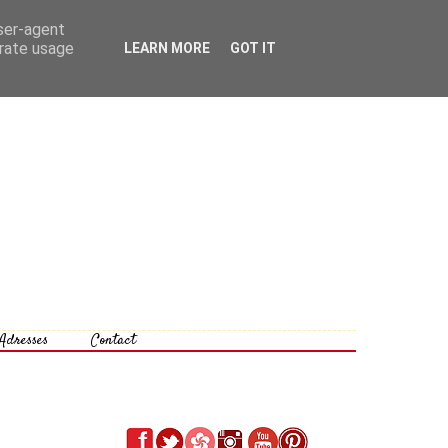
user-agent
erate usage
LEARN MORE
GOT IT
Adresses
Contact