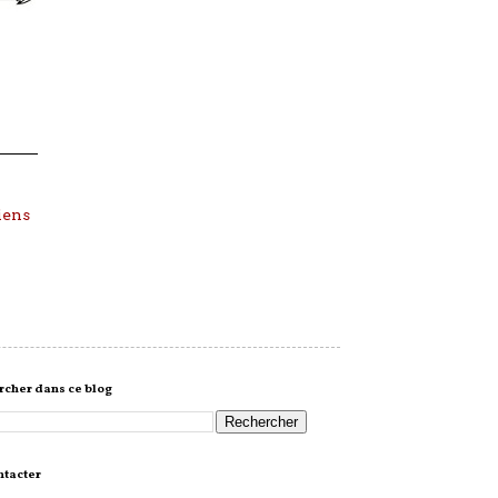
iens
cher dans ce blog
ntacter