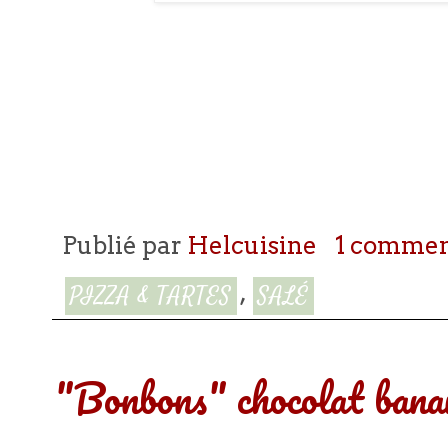
Publié par
Helcuisine
1 commen
,
PIZZA & TARTES
SALÉ
"Bonbons" chocolat bana