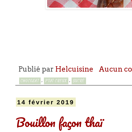
Publié par
Helcuisine
Aucun c
,
,
CHOCOLAT
P'TIT CREUX
SUCRÉ
14 février 2019
Bouillon façon thaï