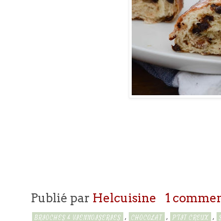
Publié par
Helcuisine
1 commen
,
,
,
BRIOCHES & VIENNOISERIES
CHOCOLAT
P'TIT CREUX