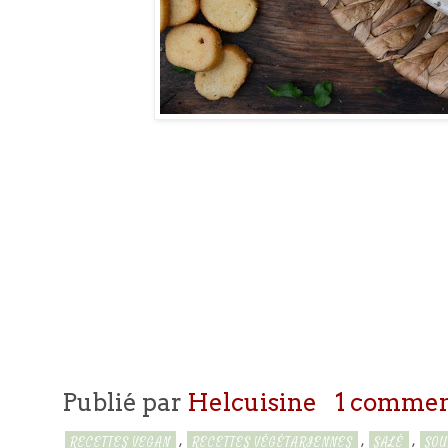
Publié par
Helcuisine
1 commen
,
,
,
RECETTES VEGAN
RECETTES VÉGÉTARIENNES
SALÉ
SOU