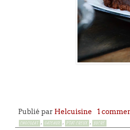
Publié par
Helcuisine
1 commen
,
,
,
CHOCOLAT
GATEAUX
P'TIT CREUX
SUCRÉ