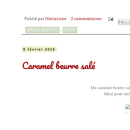
Publié par
Helcuisine
2 commentaires:
,
AMUSES BOUCHES
APÉRO
8 février 2015
Caramel beurre salé
Du caramel beurre sa
Idéal pour mett