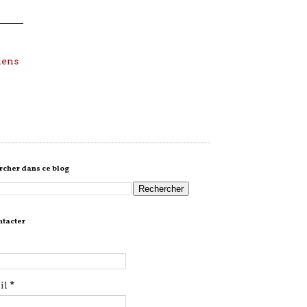
iens
cher dans ce blog
ntacter
il
*