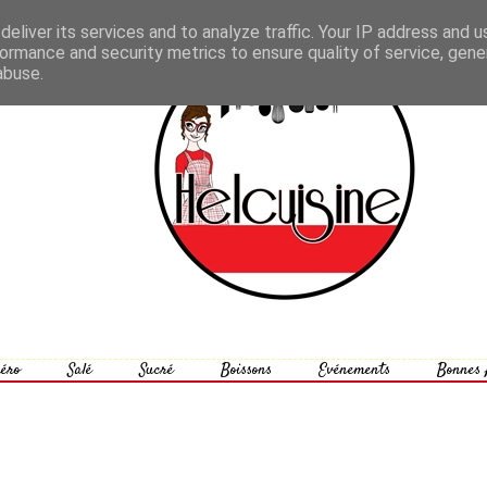
eliver its services and to analyze traffic. Your IP address and 
ormance and security metrics to ensure quality of service, gen
abuse.
éro
Salé
Sucré
Boissons
Evénements
Bonnes 