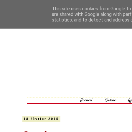
This site uses cookies from Google to d
are shared with Google along with perf
statistics, and to detect and address 
Accueil
Cusine
Ap
18 février 2015