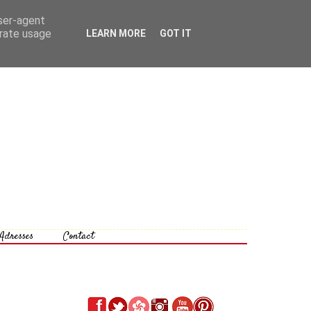
user-agent
erate usage
LEARN MORE
GOT IT
Adresses
Contact