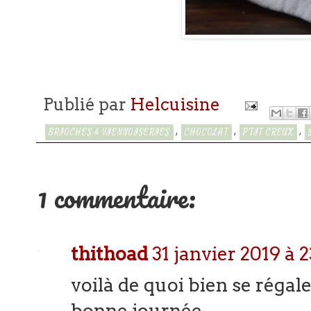
Publié par
Helcuisine
,
,
,
BRIOCHES & VIENNOISERIES
CHOCOLAT
P'TIT CREUX
1 commentaire:
thithoad
31 janvier 2019 à 2
voilà de quoi bien se régale
bonne journée