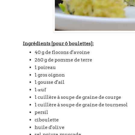
Ingrédients [pour 6 boulettes]:
40 g de flocons d'avoine
260 g de pomme de terre
1 poireau
1 gros oignon
1 gousse d'ail
1 œuf
1 cuillère à soupe de graine de courge
1 cuillère à soupe de graine de tournesol
persil
ciboulette
huile d'olive
sel, poivre, muscade