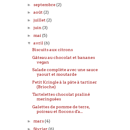
►
septembre
(2)
►
août
(2)
►
juillet
(2)
►
juin
(3)
►
mai
(5)
▼
avril
(6)
Biscuits aux citrons
Gâteau au chocolat et bananes
vegan
Salade complète avec une sauce
yaourt et moutarde
Petit Kringle à la pâte à tartiner
(Brioche)
Tartelettes chocolat praliné
meringuées
Galettes de pomme de terre,
poireau et flocons d'a...
►
mars
(4)
►
février
(6)