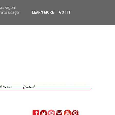
user-agent
erate usage
LEARN MORE
GOT IT
Adresses
Contact