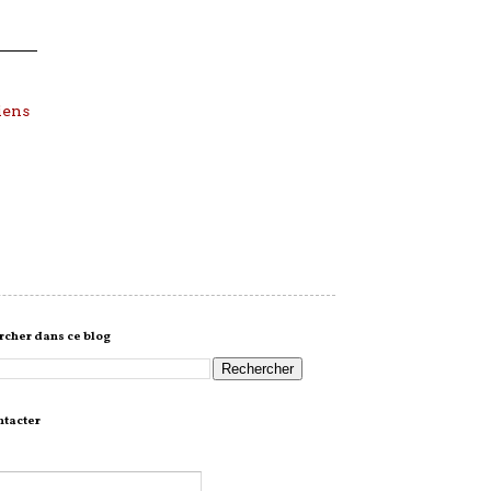
iens
cher dans ce blog
ntacter