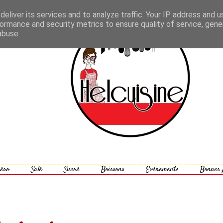
eliver its services and to analyze traffic. Your IP address and 
ormance and security metrics to ensure quality of service, gen
abuse.
éro
Salé
Sucré
Boissons
Evénements
Bonnes 