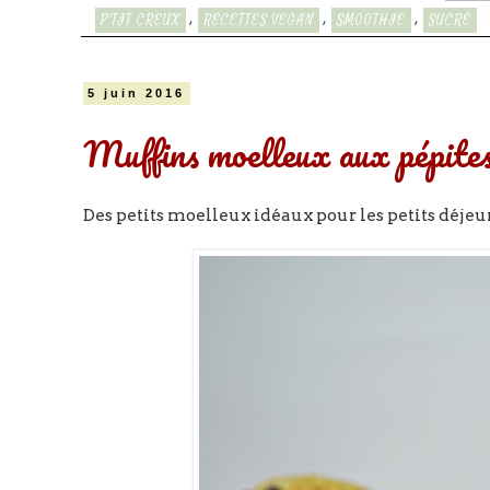
,
,
,
P'TIT CREUX
RECETTES VEGAN
SMOOTHIE
SUCRÉ
5 juin 2016
Muffins moelleux aux pépites 
Des petits moelleux idéaux pour les petits déjeun