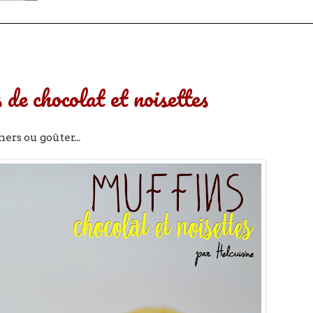
de chocolat et noisettes
ers ou goûter...