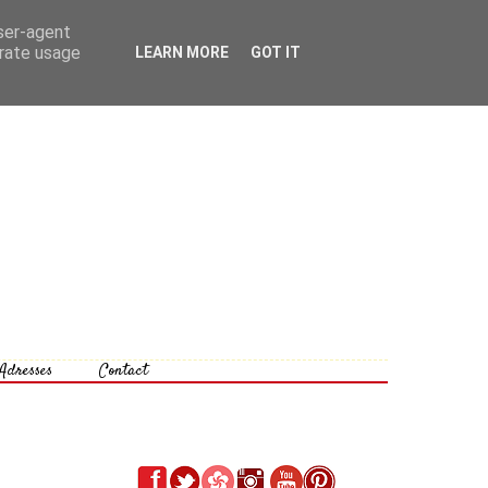
user-agent
erate usage
LEARN MORE
GOT IT
Adresses
Contact