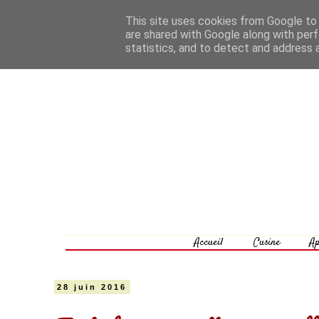
This site uses cookies from Google to d
are shared with Google along with perf
statistics, and to detect and address 
Accueil
Cusine
Ap
28 juin 2016