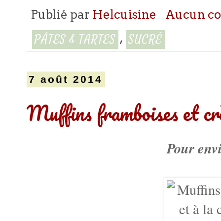
Publié par
Helcuisine
Aucun c
,
PÂTES & TARTES
SUCRÉ
7 août 2014
Muffins framboises et cr
Pour env