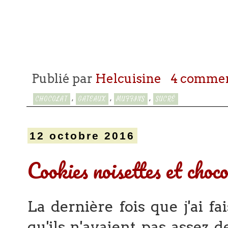
Publié par
Helcuisine
4 commen
,
,
,
CHOCOLAT
GATEAUX
MUFFINS
SUCRÉ
12 octobre 2016
Cookies noisettes et cho
La dernière fois que j'ai f
qu'ils n'avaient pas assez d