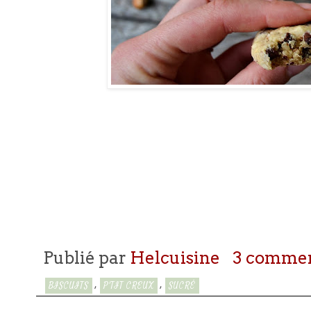
Publié par
Helcuisine
3 commen
,
,
BISCUITS
P'TIT CREUX
SUCRÉ