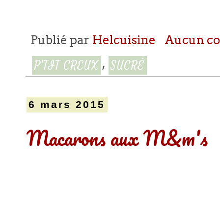
Publié par
Helcuisine
Aucun c
,
P'TIT CREUX
SUCRÉ
6 mars 2015
Macarons aux M&m's