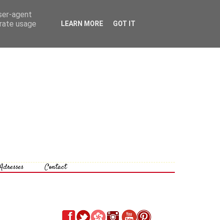
user-agent
erate usage
LEARN MORE
GOT IT
Adresses
Contact