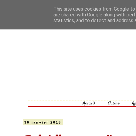
This site uses cookies from Google to d
are shared with Google along with perf
statistics, and to detect and address 
Accueil
Cusine
Ap
30 janvier 2015