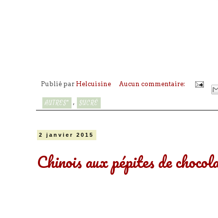
Publié par
Helcuisine
Aucun commentaire:
,
AUTRES*
SUCRÉ
2 janvier 2015
Chinois aux pépites de chocol