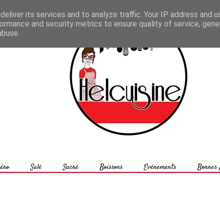
eliver its services and to analyze traffic. Your IP address and 
ormance and security metrics to ensure quality of service, gen
abuse.
éro
Salé
Sucré
Boissons
Evénements
Bonnes 